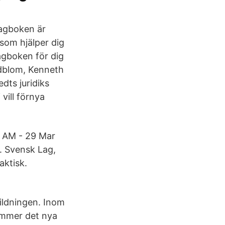
lagboken är
som hjälper dig
Lagboken för dig
ndblom, Kenneth
dts juridiks
vill förnya
4 AM - 29 Mar
t. Svensk Lag,
aktisk.
ildningen. Inom
ommer det nya