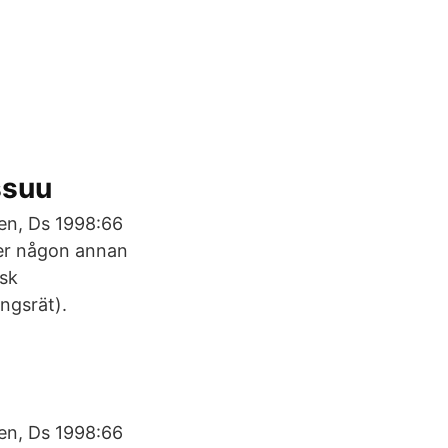
ssuu
ken, Ds 1998:66
ller någon annan
isk
ngsrät).
ken, Ds 1998:66