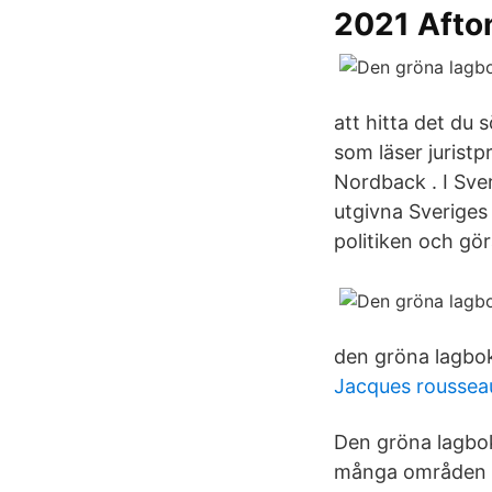
2021 Afto
att hitta det du 
som läser jurist
Nordback . I Sve
utgivna Sveriges 
politiken och gö
den gröna lagbok
Jacques roussea
Den gröna lagbok
många områden s