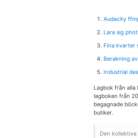
Audacity ff
Lara sig pho
Fina kvarter
Berakning av
Industrial d
Lagbok från alla
lagboken från 20
begagnade böcker
butiker.
Den kollektiva