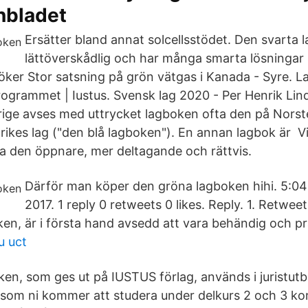
nbladet
Ersätter bland annat solcellsstödet. Den svarta 
lättöverskådlig och har många smarta lösningar 
söker Stor satsning på grön vätgas i Kanada - Syre. 
programmet | Iustus. Svensk lag 2020 - Per Henrik Li
rige avses med uttrycket lagboken ofta den på Norste
rikes lag ("den blå lagboken"). En annan lagbok är Vi 
ra den öppnare, mer deltagande och rättvis.
Därför man köper den gröna lagboken hihi. 5:0
2017. 1 reply 0 retweets 0 likes. Reply. 1. Retwee
en, är i första hand avsedd att vara behändig och pr
u uct
en, som ges ut på IUSTUS förlag, används i juristutb
om ni kommer att studera under delkurs 2 och 3 k