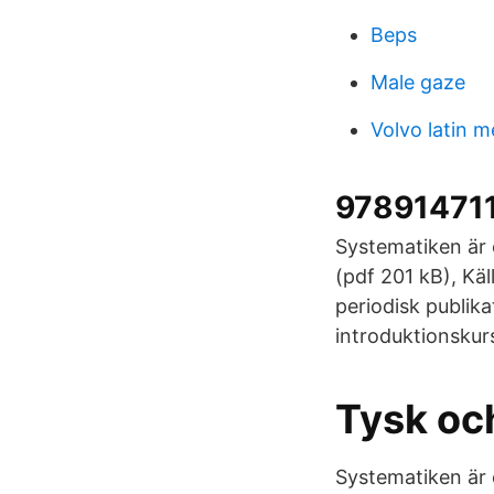
Beps
Male gaze
Volvo latin m
978914711
Systematiken är 
(pdf 201 kB), Käl
periodisk publik
introduktionskurs
Tysk oc
Systematiken är 