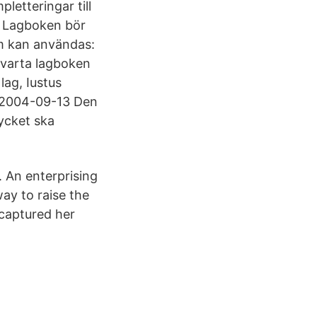
letteringar till
e Lagboken bör
som kan användas:
 svarta lagboken
lag, Iustus
.) 2004-09-13 Den
tycket ska
An enterprising
way to raise the
 captured her