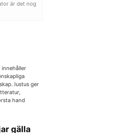
ator är det nog
innehåller
enskapliga
skap. Iustus ger
tteratur,
örsta hand
ar gälla