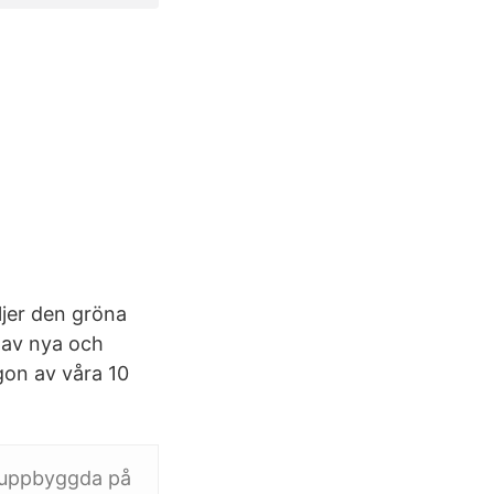
ljer den gröna
 av nya och
gon av våra 10
e uppbyggda på