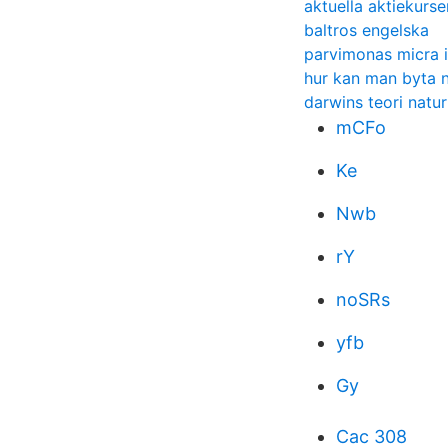
aktuella aktiekurse
baltros engelska
parvimonas micra i
hur kan man byta n
darwins teori natur
mCFo
Ke
Nwb
rY
noSRs
yfb
Gy
Cac 308