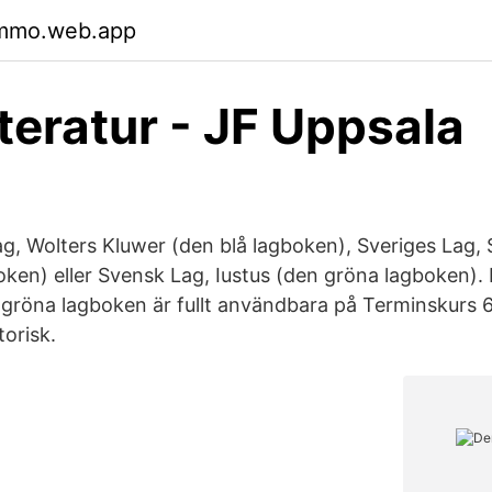
hmmo.web.app
tteratur - JF Uppsala
g, Wolters Kluwer (den blå lagboken), Sveriges Lag, S
oken) eller Svensk Lag, Iustus (den gröna lagboken).
gröna lagboken är fullt användbara på Terminskurs 6.
torisk.