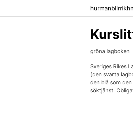
hurmanblirrik
Kursli
gröna lagboken
Sveriges Rikes La
(den svarta lagb
den blå som den 
söktjänst. Obliga