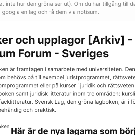
 inte hur den gröna ser ut). Om du har tillgång till d
ra googla en lag och få dem via notisum.
er och upplagor [Arkiv] -
um Forum - Sveriges
en är framtagen i samarbete med universiteten. Den 
som behövs på till exempel juristprogrammet, rättsvet
mprogrammet eller på kurser i juridik och rättsveten
oken samt juridisk litteratur inom tre områden: kursli
acklitteratur. Svensk Lag, den gröna lagboken, är i f
behändig och praktisk.
Här är de nya lagarna som börj