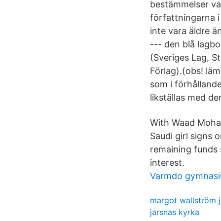
bestämmelser var
författningarna
inte vara äldre ä
--- den blå lagbo
(Sveriges Lag, St
Förlag).(obs! läm
som i förhållande
likställas med de
With Waad Moham
Saudi girl signs 
remaining funds 
interest.
Varmdo gymnasi
margot wallström 
jarsnas kyrka