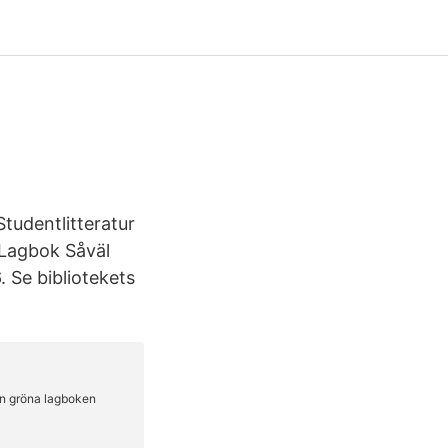
tudentlitteratur
 Lagbok Såväl
 Se bibliotekets