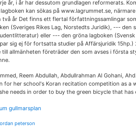
je år, i år har dessutom grundlagen reformerats. Komp
 i lagboken kan sökas på www.lagrummet.se, närmar
n två år Det finns ett flertal författningssamlingar 
ken (Sveriges Rikes Lag, Norstedts Juridik), --- den
udentlitteratur) eller --- den gröna lagboken (Svensk 
par sig ej för fortsatta studier på Affärsjuridik 15hp
 till allmänheten företräder den som avses i första s
nne.
med, Reem Abdullah, Abdullrahman Al Gohani, Ahd. 
on for her school's Koran recitation competition as a 
she needs in order to buy the green bicycle that has
um gullmarsplan
jordan peterson