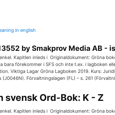
eaning in english
3552 by Smakprov Media AB - i
enkel. Kapitlen inleds i Originaldokument: Gröna bo
la bara förekommer i SFS och inte t.ex. i lagboken e
ation. Viktiga Lagar Gröna Lagboken 2019. Kurs: Jurid
 (J0046N). Förvaltningslagen (FL) – s. 261 (Förvaltni
h svensk Ord-Bok: K - Z
enkel. Kapitlen inleds i Originaldokument: Gröna bo