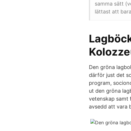
samma sätt (vet
lättast att ba
Lagböck
Kolozze
Den gröna lagbok
därför just det 
program, sociono
ut den gröna lagb
vetenskap samt f
avsedd att vara 