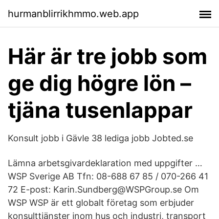
hurmanblirrikhmmo.web.app
Här är tre jobb som
ge dig högre lön –
tjäna tusenlappar
Konsult jobb i Gävle 38 lediga jobb Jobted.se
Lämna arbetsgivardeklaration med uppgifter …
WSP Sverige AB Tfn: 08-688 67 85 / 070-266 41
72 E-post: Karin.Sundberg@WSPGroup.se Om
WSP WSP är ett globalt företag som erbjuder
konsulttjänster inom hus och industri, transport