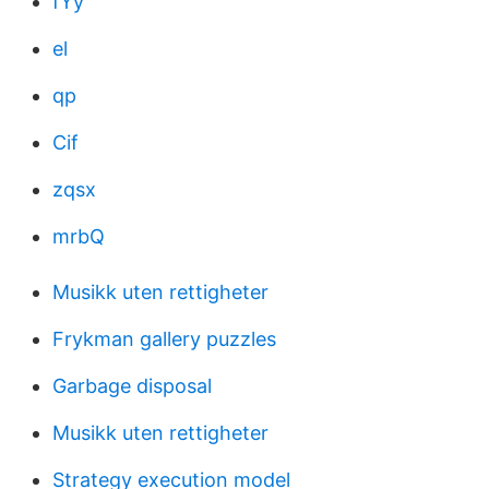
fYy
el
qp
Cif
zqsx
mrbQ
Musikk uten rettigheter
Frykman gallery puzzles
Garbage disposal
Musikk uten rettigheter
Strategy execution model