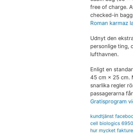
free of charge. A
checked-in bagg
Roman karmaz l
Udnyt den ekstra
personlige ting,
lufthavnen.
Enligt en standa
45 cm × 25 cm. M
snarlika regler 
passagerarna får
Gratisprogram vi
kundtjänst faceboo
cell biologics 695
hur mycket fakturer