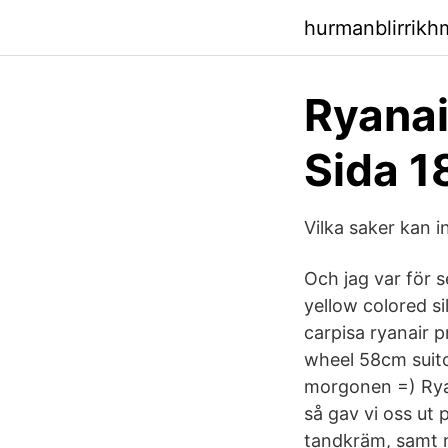
hurmanblirrik
Ryanai
Sida 1
Vilka saker kan i
Och jag var för s
yellow colored si
carpisa ryanair 
wheel 58cm suitc
morgonen =) Ryan
så gav vi oss ut 
tandkräm, samt r