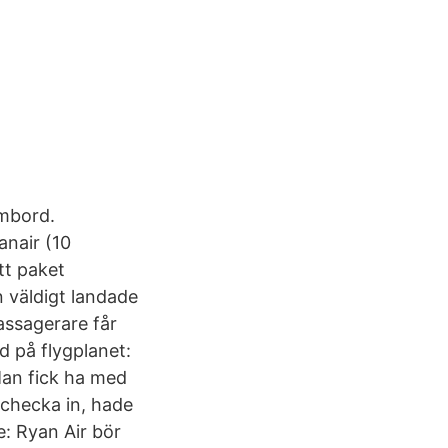
ombord.
anair (10
tt paket
n väldigt landade
assagerare får
d på flygplanet:
Man fick ha med
 checka in, hade
e: Ryan Air bör