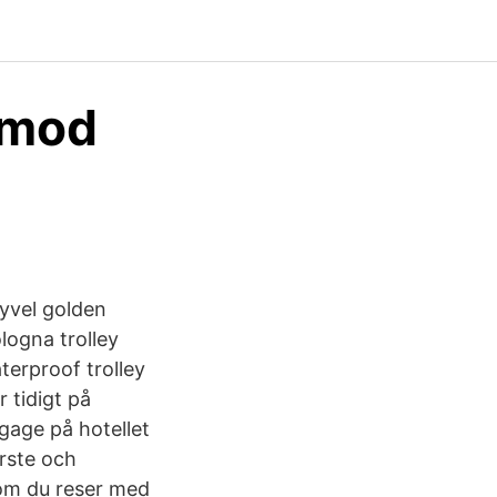
 /mod
hyvel golden
ologna trolley
terproof trolley
 tidigt på
gage på hotellet
orste och
 om du reser med