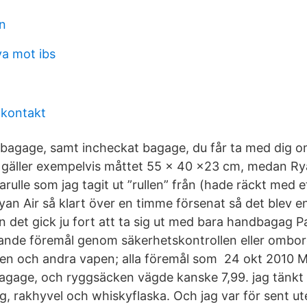
ön
va mot ibs
 kontakt
bagage, samt incheckat bagage, du får ta med dig 
 gäller exempelvis måttet 55 x 40 x23 cm, medan Ry
ulle som jag tagit ut ”rullen” från (hade räckt med e
an Air så klart över en timme försenat så det blev e
det gick ju fort att ta sig ut med bara handbagag P
jande föremål genom säkerhetskontrollen eller ombor
apen och andra vapen; alla föremål som 24 okt 2010 
dbagage, och ryggsäcken vägde kanske 7,99. jag tänkt
g, rakhyvel och whiskyflaska. Och jag var för sent ut