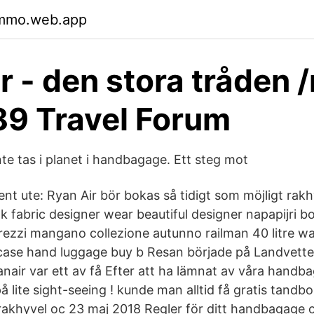
hmmo.web.app
r - den stora tråden
89 Travel Forum
nte tas i planet i handbagage. Ett steg mot
ent ute: Ryan Air bör bokas så tidigt som möjligt rak
lk fabric designer wear beautiful designer napapijri b
prezzi mangano collezione autunno railman 40 litre wa
ase hand luggage buy b Resan började på Landvetter
air var ett av få Efter att ha lämnat av våra handba
på lite sight-seeing ! kunde man alltid få gratis tandb
akhyvel oc 23 maj 2018 Regler för ditt handbagage