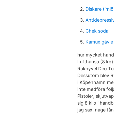
Diskare timl
Antidepressi
Chek soda
Kamux gävle
hur mycket hand
Lufthansa (8 kg)
Rakhyvel Deo Toar
Dessutom blev Ry
i Köpenhamn men 
inte medföra föl
Pistoler, skjutv
sig 8 kilo i han
jag sax, nageltån