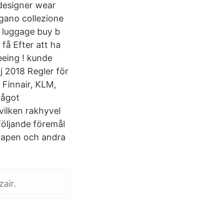
 designer wear
ngano collezione
d luggage buy b
få Efter att ha
eeing ! kunde
j 2018 Regler för
 Finnair, KLM,
något
vilken rakhyvel
följande föremål
tvapen och andra
air.