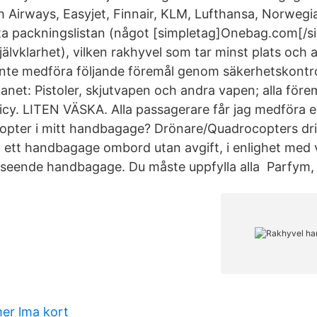
sh Airways, Easyjet, Finnair, KLM, Lufthansa, Norwegia
a packningslistan (något [simpletag]Onebag.com[/si
älvklarhet), vilken rakhyvel som tar minst plats och 
inte medföra följande föremål genom säkerhetskontrol
anet: Pistoler, skjutvapen och andra vapen; alla före
icy. LITEN VÄSKA. Alla passagerare får jag medföra 
opter i mitt handbagage? Drönare/Quadrocopters dr
 ett handbagage ombord utan avgift, i enlighet med 
eende handbagage. Du måste uppfylla alla Parfym, J
er lma kort