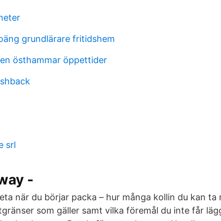
heter
äng grundlärare fritidshem
den östhammar öppettider
lashback
 srl
lway -
eta när du börjar packa – hur många kollin du kan ta 
tgränser som gäller samt vilka föremål du inte får läg