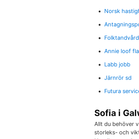
Norsk hastig
Antagningspo
Folktandvår
Annie loof f
Labb jobb
Järnrör sd
Futura service
Sofia i Ga
Allt du behöver v
storleks- och vik