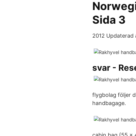
Norwegia
Sida 3
2012 Updaterad a
svar - Re
flygbolag följer 
handbagage.
cabin bag (55 x 