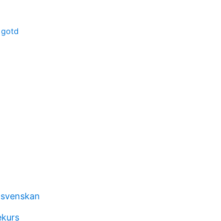
 gotd
i svenskan
ekurs