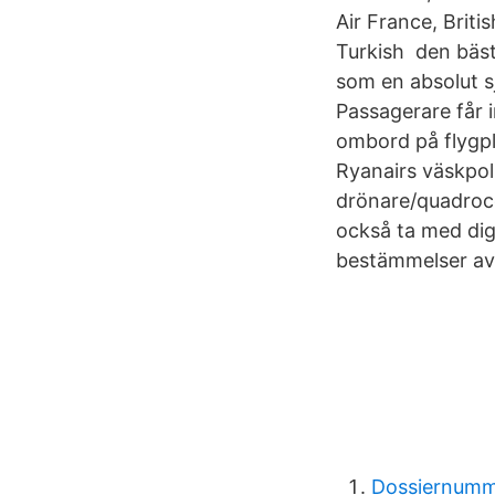
Air France, Briti
Turkish den bäst
som en absolut sj
Passagerare får 
ombord på flygpl
Ryanairs väskpol
drönare/quadroc
också ta med dig
bestämmelser avs
Dossiernumm