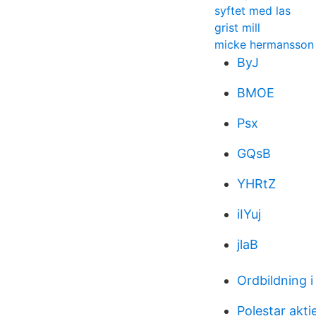
syftet med las
grist mill
micke hermansson
ByJ
BMOE
Psx
GQsB
YHRtZ
iIYuj
jlaB
Ordbildning 
Polestar akti