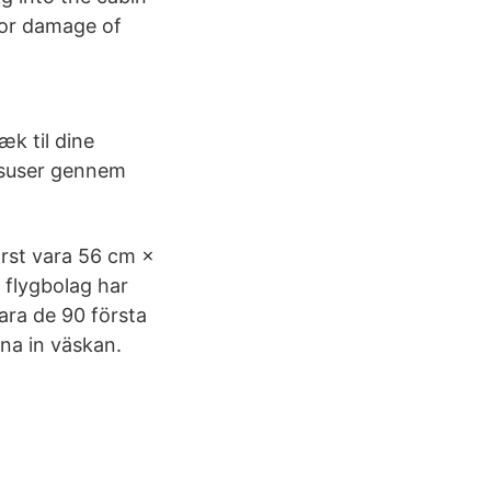
y or damage of
æk til dine
u suser gennem
örst vara 56 cm ×
 flygbolag har
ara de 90 första
na in väskan.