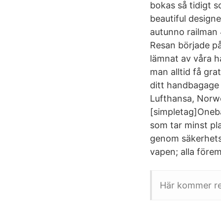
bokas så tidigt s
beautiful designe
autunno railman 
Resan började på
lämnat av våra ha
man alltid få gr
ditt handbagage 
Lufthansa, Norwe
[simpletag]Oneba
som tar minst pl
genom säkerhetsk
vapen; alla före
Här kommer reg