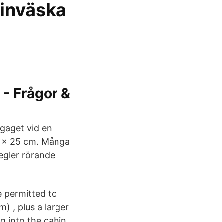
binväska
- Frågor &
gaget vid en
m × 25 cm. Många
regler rörande
e permitted to
 , plus a larger
 into the cabin