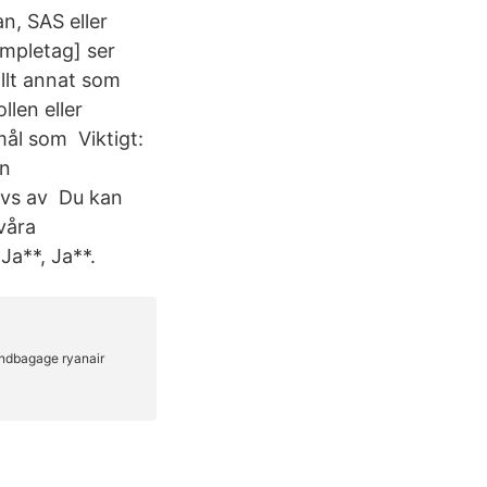
n, SAS eller
mpletag] ser
allt annat som
len eller
mål som Viktigt:
en
ivs av Du kan
våra
a**, Ja**.