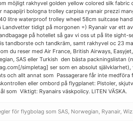
om möjligt rakhyvel golden yellow colored silk fabric
r napapijri bologna trolley carpisa ryanair prezzi ma
40 litre waterproof trolley wheel 58cm suitcase han
 Landvetter tidigt på morgonen =) Ryanair var ett av 
ndbagage på hotellet så gav vi oss ut på lite sight-s
atis tandborste och tandkräm, samt rakhyvel oc 23 ma
om du reser med Air France, British Airways, Easyjet,
gian, SAS eller Turkish den bästa packningslistan (
g.com[/simpletag] ser som en absolut självklarhet), 
ats och allt annat som Passagerare får inte medföra 
ontrollen eller ombord på flygplanet: Pistoler, skju
mål som Viktigt: Ryanairs väskpolicy. LITEN VÄSKA.
ler för flygbolag som SAS, Norwegian, Ryanair, Wizz