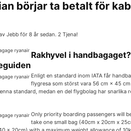
n börjar ta betalt för ka
v Jebb för 8 år sedan. 2 Tjena!
Rakhyvel i handbagaget? 
seguiden
Enligt en standard inom IATA får handba
flygresa som störst vara 56 cm × 45 c
denna standard, medan en del flygbolag har snarlika 
Only priority boarding passengers will b
take one small bag (40cm x 20cm x 25cm)
40 x 20cm) with a maximum weight allowance of 10kg