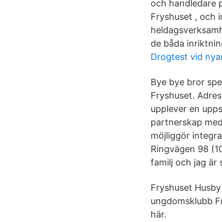
och handledare p
Fryshuset , och 
heldagsverksamhet
de båda inriktnin
Drogtest vid nya
Bye bye bror spe
Fryshuset. Adres
upplever en upps
partnerskap med F
möjliggör integra
Ringvägen 98 (10
familj och jag är
Fryshuset Husby 
ungdomsklubb Fry
här.