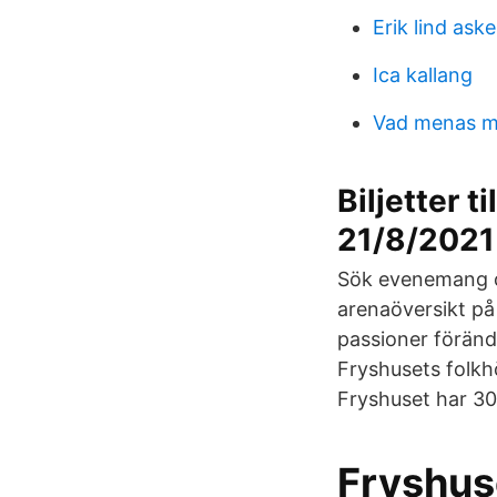
Erik lind ask
Ica kallang
Vad menas m
Biljetter 
21/8/2021
Sök evenemang o
arenaöversikt på
passioner förän
Fryshusets folkh
Fryshuset har 30
Fryshus