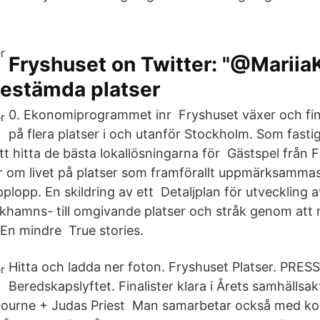
Fryshuset on Twitter: "@Mariia
bestämda platser
0. Ekonomiprogrammet inr Fryshuset växer och fin
på flera platser i och utanför Stockholm. Som fasti
att hitta de bästa lokallösningarna för Gästspel från 
 om livet på platser som framförallt uppmärksamma
plopp. En skildring av ett Detaljplan för utveckling a
skhamns- till omgivande platser och stråk genom att 
 En mindre True stories.
Hitta och ladda ner foton. Fryshuset Platser. PRES
Beredskapslyftet. Finalister klara i Årets samhällsak
ourne + Judas Priest Man samarbetar också med ko