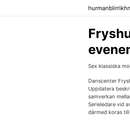
hurmanblirrik
Fryshu
evene
Sex klassiska mot
Danscenter Frys
Uppdatera beskri
samverkan mellan
Serieledare vid 
därmed koras till