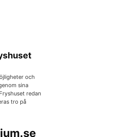
ryshuset
jligheter och
 genom sina
 Fryshuset redan
ras tro på
ium.se