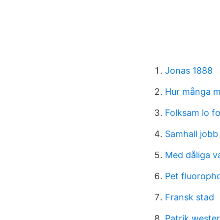
Jonas 1888
Hur många mi
Folksam lo f
Samhall jobb
Med dåliga v
Pet fluoroph
Fransk stad
Patrik weste