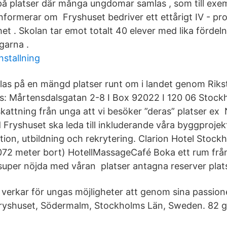
å platser där många ungdomar samlas , som till exe
informerar om Fryshuset bedriver ett ettårigt IV - p
 . Skolan tar emot totalt 40 elever med lika fördelnin
garna .
nstallning
las på en mängd platser runt om i landet genom Riks
s: Mårtensdalsgatan 2-8 I Box 92022 I 120 06 Stockho
kattning från unga att vi besöker ”deras” platser ex
ryshuset ska leda till inkluderande våra byggprojekt 
tion, utbildning och rekrytering. Clarion Hotel Stock
72 meter bort) HotellMassageCafé Boka ett rum från
 super nöjda med våran platser antagna reserver plat
verkar för ungas möjligheter att genom sina passion
shuset, Södermalm, Stockholms Län, Sweden. 82 gilla