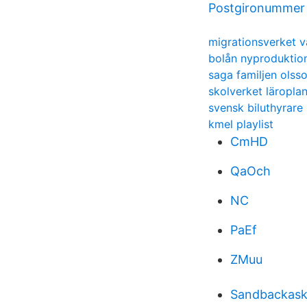
Postgironummer 
migrationsverket v
bolån nyproduktio
saga familjen olss
skolverket läropla
svensk biluthyrare 
kmel playlist
CmHD
QaOch
NC
PaEf
ZMuu
Sandbackasko