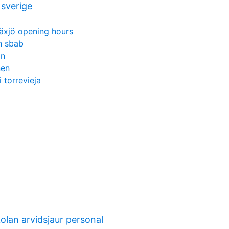
sverige
äxjö opening hours
n sbab
on
nen
i torrevieja
lan arvidsjaur personal