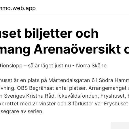
hmmo.web.app
set biljetter och
mang Arenaöversikt 
ionslopp – så är läget just nu - Norra Skåne
huset är en plats på Mårtendalsgatan 6 i Södra Ha
vning. OBS Begränsat antal platser. Arrangemanget 
 Sveriges Kristna Råd, Ickevåldsfonden, Fryshuset, 
avbrottet med 21 vinster och 3 förluster var Fryshuse
 segrare av serien.