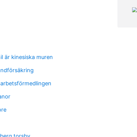
l är kinesiska muren
ondförsäkring
 arbetsförmedlingen
anor
ore
rberg torsby