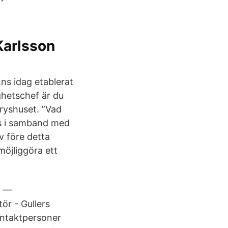
Karlsson
ns idag etablerat
ghetschef är du
Fryshuset. ”Vad
s i samband med
v före detta
möjliggöra ett
S —
tör - Gullers
ntaktpersoner