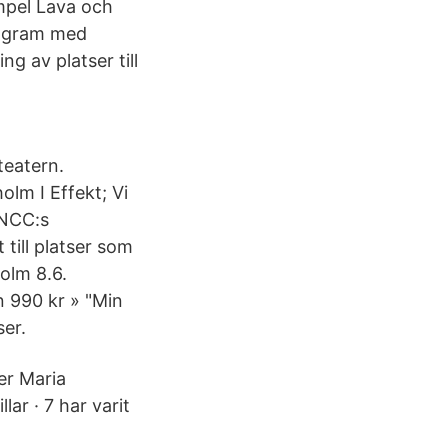
mpel Lava och
rogram med
g av platser till
teatern.
lm I Effekt; Vi
 NCC:s
till platser som
holm 8.6.
 990 kr » "Min
ser.
er Maria
r · 7 har varit