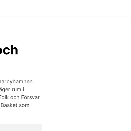
och
mmarbyhamnen.
äger rum i
Folk och Försvar
t Basket som