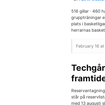
516 gillar · 460 
gruppträningar el
plats i basketli
herrarnas basket
February 16 at
Techgår
framtid
Reservantagning 
står på reservlis
med 13 augusti s