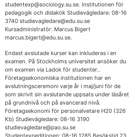
studentexp@sociology.su.se. Institutionen för
pedagogik och didaktik Studievägledare: 08-16
3740 studievagledare@edu.su.se
Kursadministratör: Marcus Bigert
marcus.bigert@edu.su.se.
Endast avslutade kurser kan inkluderas i en
examen. På Stockholms universitet ansöker du
om examen via Ladok för studenter..
Företagsekonomiska institutionen har en
avslutningsceremoni varje år i maj/juni för de
som skrivit sin avslutande uppsats under läsåret
på grundnivå och på avancerad nivå.
Företagsekonomi för personalvetare H20 (326
Kb) Studievägledare: 08-16 3190
studievagledare@pao.su.se
Studentexpeditionen: 08-16 1285 Besökstid 23