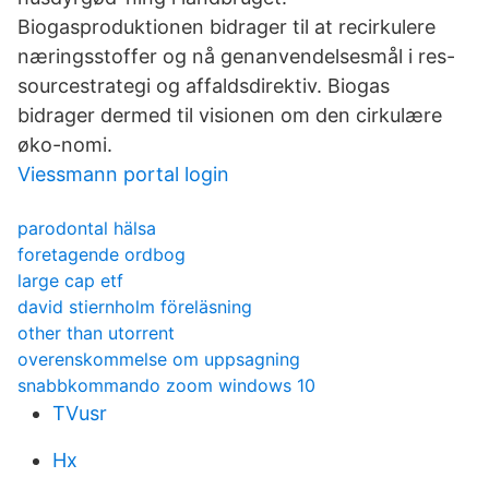
Biogasproduktionen bidrager til at recirkulere
næringsstoffer og nå genanvendelsesmål i res-
sourcestrategi og affaldsdirektiv. Biogas
bidrager dermed til visionen om den cirkulære
øko-nomi.
Viessmann portal login
parodontal hälsa
foretagende ordbog
large cap etf
david stiernholm föreläsning
other than utorrent
overenskommelse om uppsagning
snabbkommando zoom windows 10
TVusr
Hx