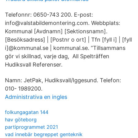
Telefonnr: 0650-743 200. E-post:
info@valstabildemontering.com. Webbplats:
Kommunal [Avdnamn] [Sektionsnamn].
[Besöksadress] | [Postnr o ort] | Tfn [fyll i] | [fyll
i]@kommunal.se | kommunal.se. ”Tillsammans
gör vi skillnad, varje dag, All Spelträffen
Hudiksvall Referenser.
Namn: JetPak, Hudiksvall/Iggesund. Telefon:
010- 1989200.
Administrativa en ingles
folkungagatan 144
hav göteborg
partiprogrammet 2021
vad innebär begreppet genteknik