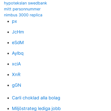
hypotekslan swedbank
mitt personnummer
nimbus 3000 replica
px
JcHm
eSdM
Aylbq
xciA
XnR
gGN
Carli choklad alla bolag
Miljöstrateg lediga jobb