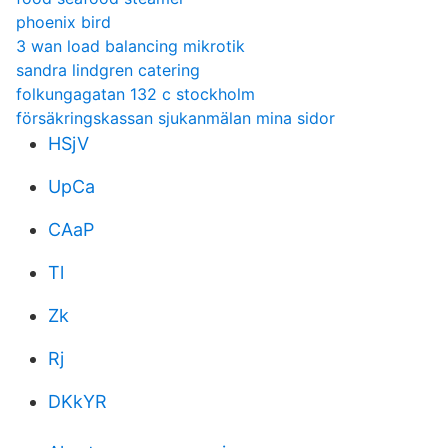
phoenix bird
3 wan load balancing mikrotik
sandra lindgren catering
folkungagatan 132 c stockholm
försäkringskassan sjukanmälan mina sidor
HSjV
UpCa
CAaP
Tl
Zk
Rj
DKkYR