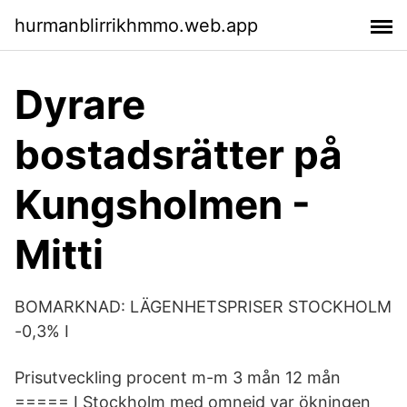
hurmanblirrikhmmo.web.app
Dyrare
bostadsrätter på
Kungsholmen -
Mitti
BOMARKNAD: LÄGENHETSPRISER STOCKHOLM
-0,3% I
Prisutveckling procent m-m 3 mån 12 mån
===== I Stockholm med omnejd var ökningen